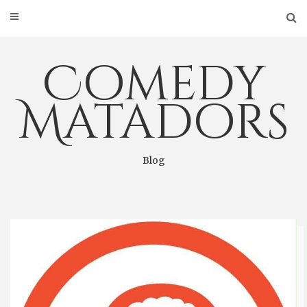
Skip
to
content
Comedy
Matadors
Blog